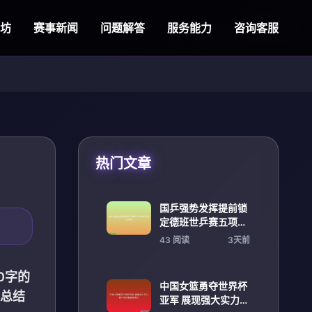
祥坊
赛事新闻
问题解答
服务能力
咨询客服
热门文章
国乒强势发挥提前锁
定德班世乒赛五项冠
军荣耀
43 阅读
3天前
0字的
中国女篮勇夺世界杯
总结
亚军 展现强大实力向