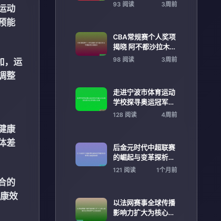
动愿景的实现路径
93 阅读
3周前
运动
预能
CBA常规赛个人奖项
揭晓 阿不都沙拉木荣
膺最有价值球员
98 阅读
3周前
加，运
调整
走进宁波市体育运动
学校探寻奥运冠军杨
倩的成长足迹与奋斗
128 阅读
4周前
故事
健康
体差
后金元时代中超联赛
的崛起与变革探析及
未来发展趋势展望
121 阅读
1个月前
合的
健康效
以法网赛事全球传播
影响力扩大为核心网