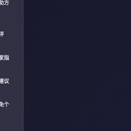
助方
评
家指
建议
免个