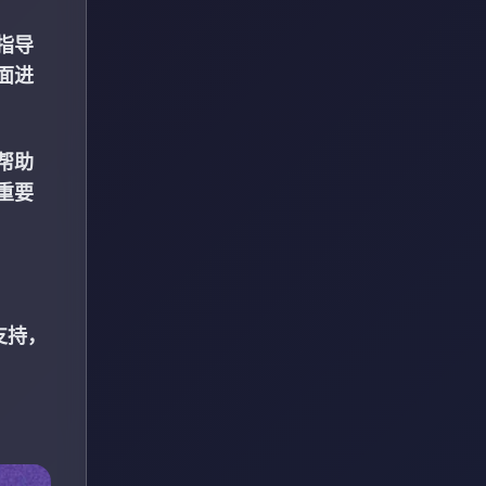
指导
面进
帮助
重要
支持，