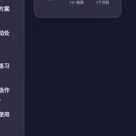
球文化交流与产业协
117 阅读
1个月前
同发展
方案
动处
练习
极作
。
使用