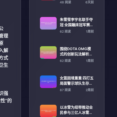
世界证明崛起潜力
48 阅读
6天前
朱雪莹李宇名联手夺
冠 全国蹦床冠军赛精
公
彩纷呈再创辉煌
62 阅读
1周前
管理
原
围绕DOTA OMG模
入解
式的创新玩法解析与
方式
策略进阶指南全面攻
62 阅读
1周前
略终极
卫生
女篮困境重重 四打五
局面警示球队生存挑
战
87 阅读
2周前
识强
性”的
以冰雪为纽带推动全
民参与三亿人冰雪运